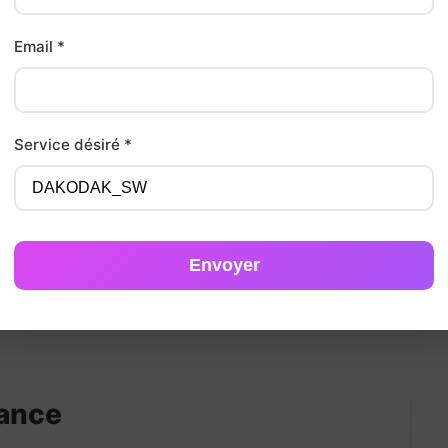
contenu est rédigé pour
Formulaires de contact
, bou
t attirer vos
clients
idéaux
moteurs de recherche
: vot
Email *
e
Un site inclus dans vot
Service désiré *
Hn
, des
meta-titles
et des
Votre
création de site intern
 positionnement
Google
dès
149 € HT/mois
avec 3 autres
surprise.
Envoyer
ance