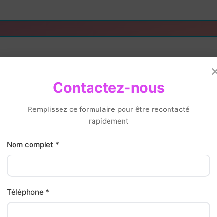
onstruit
Contactez-nous
Remplissez ce formulaire pour être recontacté
rapidement
Développement rapide
DAKODAK
, personnalisée aux
Votre
site internet
est dévelop
Nom complet *
eprise. Efficace dès le premier
Core Web Vitals
. Un socle 
ses classements.
Téléphone *
Formulaires et CTA in