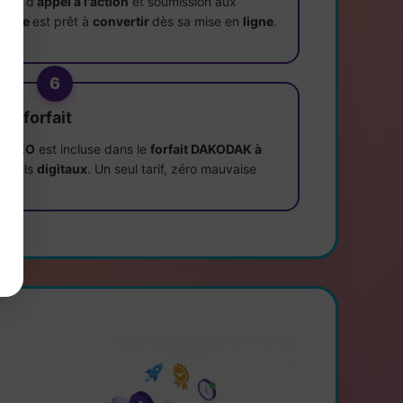
tons d'
appel à l'action
et soumission aux
re
site
est prêt à
convertir
dès sa mise en
ligne
.
6
re forfait
et SEO
est incluse dans le
forfait DAKODAK à
 outils
digitaux
. Un seul tarif, zéro mauvaise