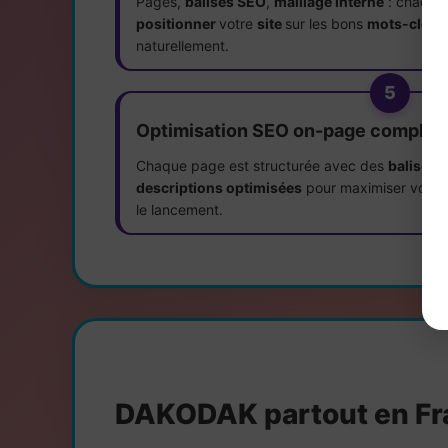
Pages,
balises SEO
,
maillage interne
: chaque 
positionner
votre
site
sur les bons
mots-clés
e
naturellement.
5
Optimisation SEO on-page complèt
Chaque page est structurée avec des
balises 
descriptions optimisées
pour maximiser votre
le lancement.
DAKODAK partout en Fr