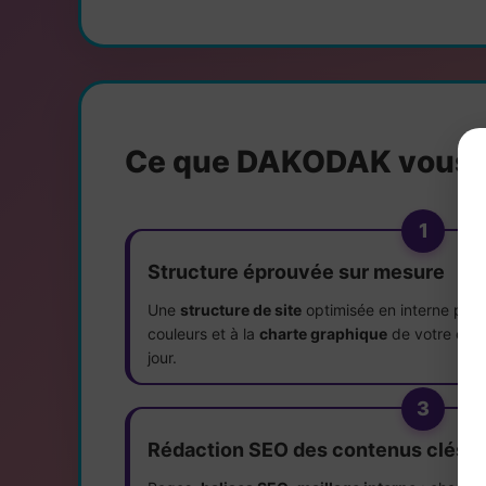
Ce que DAKODAK vous c
1
Structure éprouvée sur mesure
Une
structure de site
optimisée en interne par
couleurs et à la
charte graphique
de votre entr
jour.
3
Rédaction SEO des contenus clés