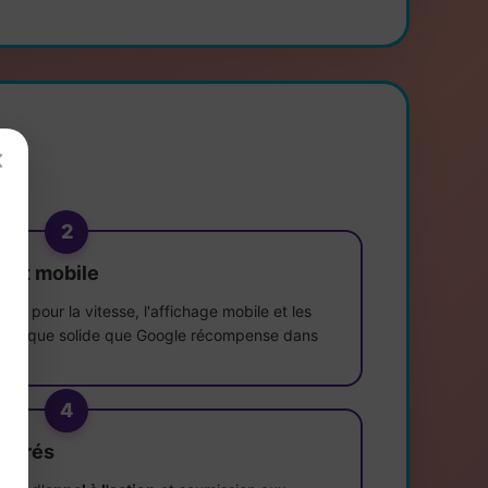
×
2
 et mobile
pé pour la vitesse, l'affichage mobile et les
technique solide que Google récompense dans
4
tégrés