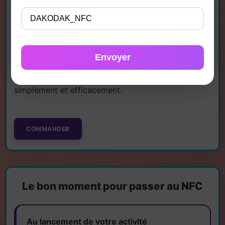
en
France
depuis son ancrage
nantais
. La cible
prioritaire couvre
Nantes
, la
Loire-Atlantique
et
les
Pays de la Loire
, mais le service est accessible
à distance sur tout le territoire. Commande en
Envoyer
ligne, création, livraison et activation de votre
carte de visite NFC
: tout se pilote à distance,
simplement et efficacement.
COMMANDER
Le bon moment pour passer au NFC
Au lancement de votre activité