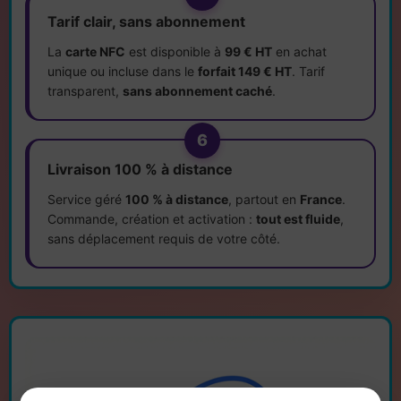
Tarif clair, sans abonnement
La
carte NFC
est disponible à
99 € HT
en achat
unique ou incluse dans le
forfait 149 € HT
. Tarif
transparent,
sans abonnement caché
.
6
Livraison 100 % à distance
Service géré
100 % à distance
, partout en
France
.
Commande, création et activation :
tout est fluide
,
sans déplacement requis de votre côté.