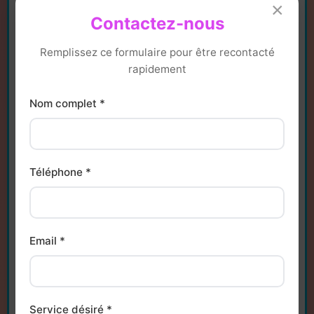
×
Contactez-nous
Remplissez ce formulaire pour être recontacté
rapidement
Nom complet *
Téléphone *
Email *
Où intervient DAKODAK ?
DAKODAK
accompagne les professionnels partout
Service désiré *