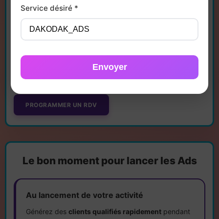
DAKODAK
intervient sur
toute la France
, 100 % à
Service désiré *
distance. Artisan nantais, indépendant bordelais ou
lyonnais : notre accompagnement
Google Ads
est
opérationnel rapidement, sans déplacement, avec
la même efficacité quelle que soit votre
localisation
.
Envoyer
PROGRAMMER UN RDV
Le bon moment pour lancer les Ads
Au lancement de votre activité
Générez des
clients qualifiés rapidement
pendant